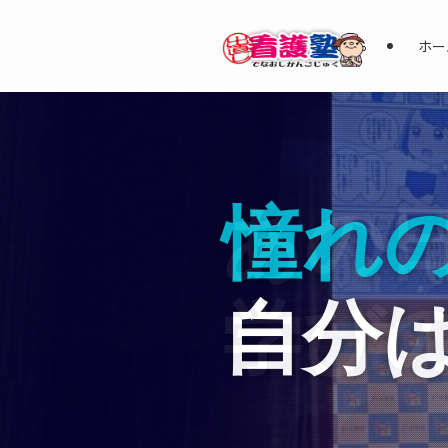
ホー
「
あの
憧れ
「
あの
あ
あ
忘れ
学び
自分
忘れ
学び