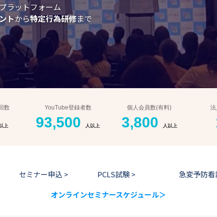
プラットフォーム
プラットフォーム
プラットフォーム
プラットフォーム
プラットフォーム
ント
ント
ント
ント
ント
から
から
から
から
から
特定行為研修
特定行為研修
特定行為研修
特定行為研修
特定行為研修
まで
まで
まで
まで
まで
回数
YouTube登録者数
個人会員数(有料)
法
93,500
3,800
以上
人以上
人以上
セミナー申込 >
PCLS試験 >
急変予防看
オンラインセミナースケジュール＞