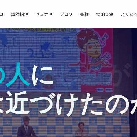
ム
講師紹介
セミナー
ブログ
書籍
YouTube
よくあ
日の
の人
日の
りがとう
りがとう
に
悔しさ
悔しさ
」が
」が
が
が
られなくて
の
は近づけたの
られなくて
の
原動力
原動力
にな
にな